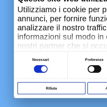
Utilizziamo i cookie per 
annunci, per fornire funzi
analizzare il nostro traff
informazioni sul modo in cu
nostri partner che si occu
pubblicità e social media
Selezione
Necessari
Preferenze
del
con altre informazioni ch
consenso
raccolto dal tuo utilizzo d
Rifiuta