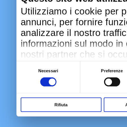
Utilizziamo i cookie per 
annunci, per fornire funzi
analizzare il nostro traff
informazioni sul modo in cu
nostri partner che si occu
pubblicità e social media
Selezione
Necessari
Preferenze
del
con altre informazioni ch
consenso
raccolto dal tuo utilizzo d
Rifiuta