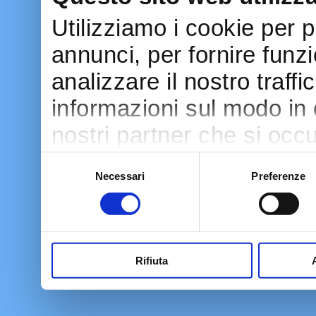
Utilizziamo i cookie per 
annunci, per fornire funzi
analizzare il nostro traff
informazioni sul modo in cu
nostri partner che si occu
pubblicità e social media
Selezione
Necessari
Preferenze
del
con altre informazioni ch
consenso
raccolto dal tuo utilizzo d
Rifiuta