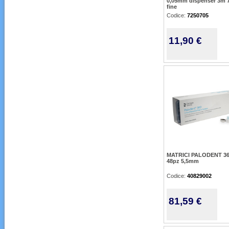
0,05mm dispenser 3m
fine
Codice:
7250705
11,90 €
MATRICI PALODENT 36
48pz 5,5mm
Codice:
40829002
81,59 €