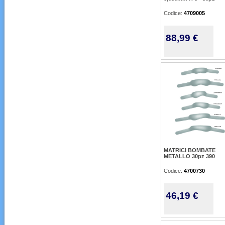
Codice:
4709005
88,99 €
MATRICI BOMBATE
METALLO 30pz 390
Codice:
4700730
46,19 €