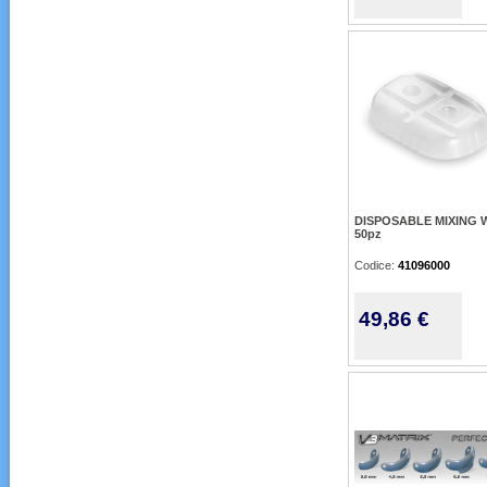
DISPOSABLE MIXING W
50pz
Codice:
41096000
49,86 €