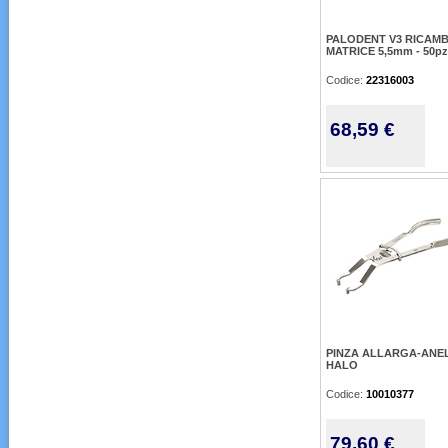
PALODENT V3 RICAMB
MATRICE 5,5mm - 50pz
Codice:
22316003
68,59 €
PINZA ALLARGA-ANE
HALO
Codice:
10010377
79,60 €