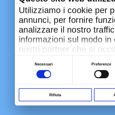
Utilizziamo i cookie per 
annunci, per fornire funzi
analizzare il nostro traff
informazioni sul modo in cu
nostri partner che si occu
pubblicità e social media
Selezione
Necessari
Preferenze
del
con altre informazioni ch
consenso
raccolto dal tuo utilizzo d
Rifiuta