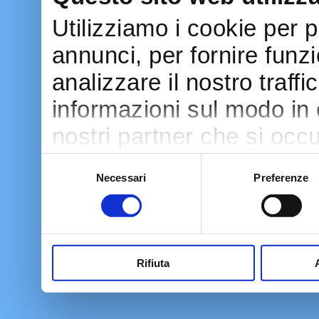
Utilizziamo i cookie per 
annunci, per fornire funzi
analizzare il nostro traff
informazioni sul modo in cu
nostri partner che si occu
pubblicità e social media
Selezione
Necessari
Preferenze
del
con altre informazioni ch
consenso
raccolto dal tuo utilizzo d
Rifiuta