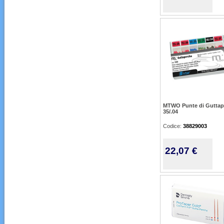
MTWO Punte di Guttap
35/.04
Codice:
38829003
22,07 €