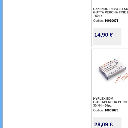
GenENDO REVO-S+ S
GUTTA PERCHA FINE 2
- 60pz
Codice:
10010671
14,90 €
HYFLEX EDM
GUTTAPERCHA POINT
30/.04 - 60pz
Codice:
10009673
28,09 €