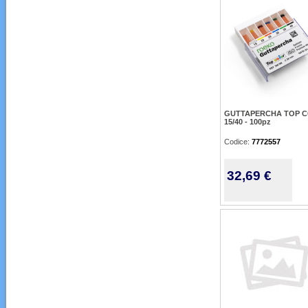
GUTTAPERCHA TOP 
15/40 - 100pz
Codice:
7772557
32,69 €