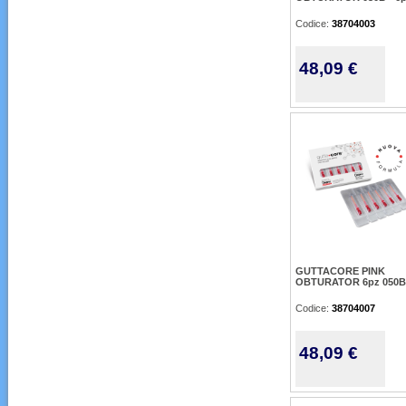
Codice:
38704003
48,09 €
GUTTACORE PINK
OBTURATOR 6pz 050B
Codice:
38704007
48,09 €