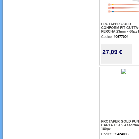
PROTAPER GOLD
CONFORM FIT GUTTA
PERCHA 23mm - 60pz 
Codice:
40677004
27,09 €
PROTAPER GOLD PUN
CARTA F1-F5 Assortme
180pz
Codice:
39424006