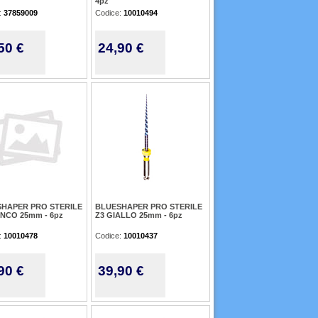
4pz
:
37859009
Codice:
10010494
50 €
24,90 €
HAPER PRO STERILE
BLUESHAPER PRO STERILE
ANCO 25mm - 6pz
Z3 GIALLO 25mm - 6pz
:
10010478
Codice:
10010437
90 €
39,90 €