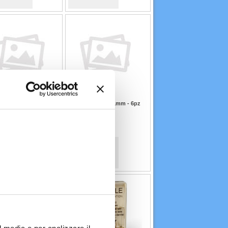
E ISO 10 31mm - 6pz
C+ FILE ISO 15 31mm - 6pz
:
10010583
Codice:
10010584
75 €
10,75 €