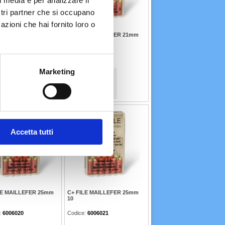
l media e per analizzare il
ostri partner che si occupano
azioni che hai fornito loro o
LE MAILLEFER 21mm
C+ FILE MAILLEFER 21mm
15
:
6006001
Codice:
6006002
Marketing
59 €
24,59 €
Accetta tutti
LE MAILLEFER 25mm
C+ FILE MAILLEFER 25mm
10
:
6006020
Codice:
6006021