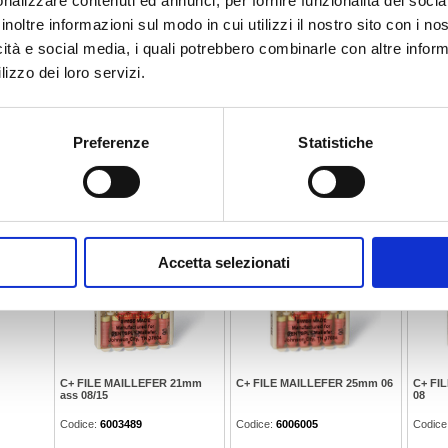
nalizzare contenuti ed annunci, per fornire funzionalità dei socia
inoltre informazioni sul modo in cui utilizzi il nostro sito con i n
icità e social media, i quali potrebbero combinarle con altre inform
C+ FILE MAILLEFER 21mm 06
C+ FILE MAILLEFER 21mm 08
C+ FI
lizzo dei loro servizi.
10
Codice:
6006004
Codice:
6006000
Codice
Preferenze
Statistiche
24,59 €
24,59 €
24,
Accetta selezionati
C+ FILE MAILLEFER 21mm
C+ FILE MAILLEFER 25mm 06
C+ FI
ass 08/15
08
Codice:
6003489
Codice:
6006005
Codice