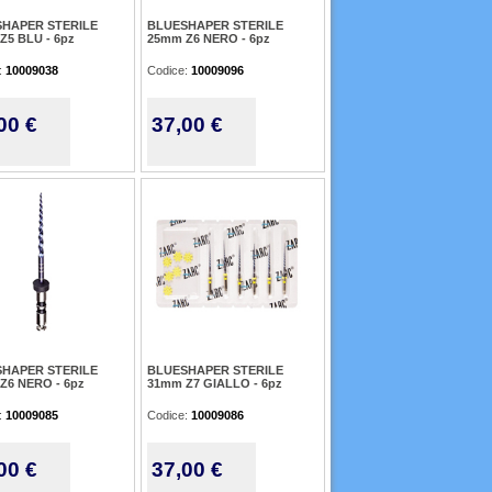
HAPER STERILE
BLUESHAPER STERILE
Z5 BLU - 6pz
25mm Z6 NERO - 6pz
:
10009038
Codice:
10009096
00 €
37,00 €
HAPER STERILE
BLUESHAPER STERILE
Z6 NERO - 6pz
31mm Z7 GIALLO - 6pz
:
10009085
Codice:
10009086
00 €
37,00 €