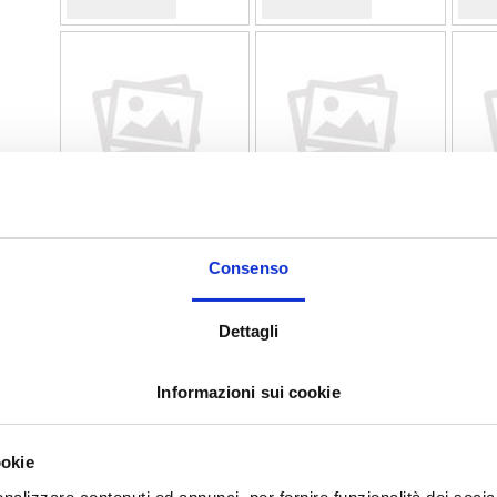
C+ FILE ISO 06 31mm - 6pz
C+ FILE ISO 08 31mm - 6pz
C+ FIL
Consenso
Codice:
10010581
Codice:
10010582
Codice
10,75 €
10,75 €
10,
Dettagli
Informazioni sui cookie
ookie