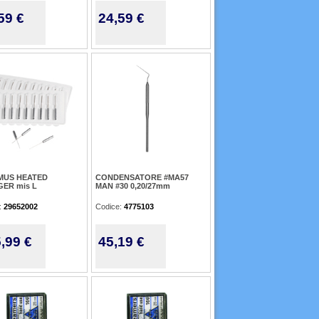
59 €
24,59 €
MUS HEATED
CONDENSATORE #MA57
ER mis L
MAN #30 0,20/27mm
:
29652002
Codice:
4775103
,99 €
45,19 €