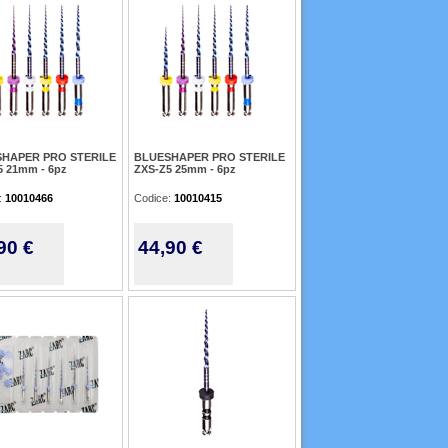
HAPER PRO STERILE
BLUESHAPER PRO STERILE
5 21mm - 6pz
ZXS-Z5 25mm - 6pz
:
10010466
Codice:
10010415
90 €
44,90 €