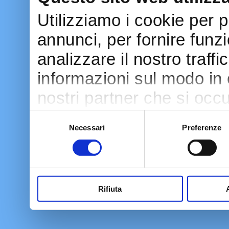
Utilizziamo i cookie per 
annunci, per fornire funzi
analizzare il nostro traff
informazioni sul modo in cu
nostri partner che si occu
pubblicità e social media
Selezione
Necessari
Preferenze
del
con altre informazioni ch
consenso
raccolto dal tuo utilizzo d
Rifiuta